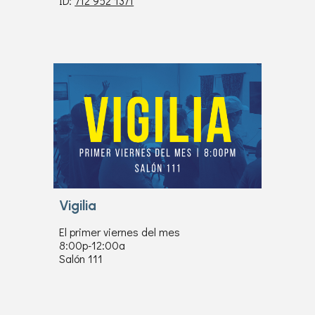
ID:
712 952 1371
Vigilia
El primer viernes del mes
8:00p-12:00a
S
alón 111